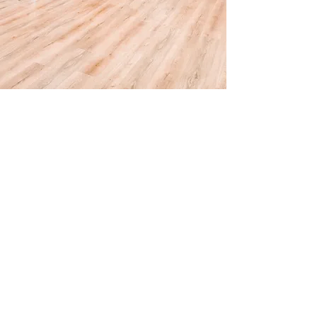
Le Centre le Chemin est un
projet initié et soutenu par
les
membres de la
Communauté Chrétienne de
Belgique, qui est une Eglise
protestante se réunissant dans
les locaux tous les dimanches à
10h30