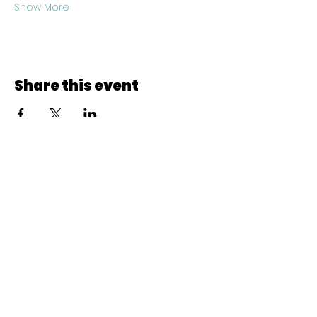
Show More
Share this event
© 2022 CheminCCB.
Recevez notre lettre de 
nouvelles !
E-mail
*