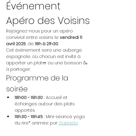
Événement 
Apéro des Voisins
Rejoignez-nous pour un apéro 
convivial entre voisins le 
vendredi 11 
avril 2025
, de 
18h à 21h30
. 
Cet événement sera une auberge 
espagnole, où chacun est invité à 
apporter un plat🥙 ou une boisson 🍶
à partager.
Programme de la 
soirée
18h00 - 19h30 :
 Accueil et 
échanges autour des plats 
apportés.
19h30 - 19h45 :
 Mini-séance yoga 
du rire* animée par 
Gabriela