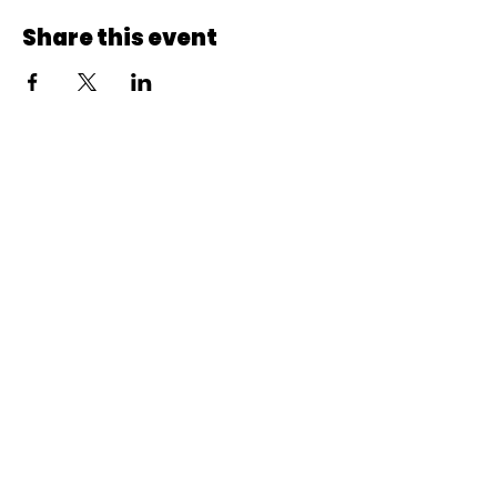
Share this event
© 2022 CheminCCB.
Recevez notre lettre de 
nouvelles !
E-mail
*
Abonnement
En renseignant votre adresse e-mail, vous 