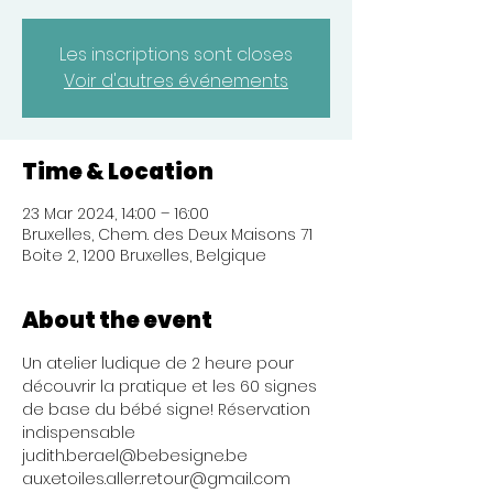
Les inscriptions sont closes
Voir d'autres événements
Time & Location
23 Mar 2024, 14:00 – 16:00
Bruxelles, Chem. des Deux Maisons 71
Boite 2, 1200 Bruxelles, Belgique
About the event
Un atelier ludique de 2 heure pour 
découvrir la pratique et les 60 signes 
de base du bébé signe! Réservation 
indispensable 
judith.berael@bebesigne.be

aux.etoiles.aller.retour@gmail.com
