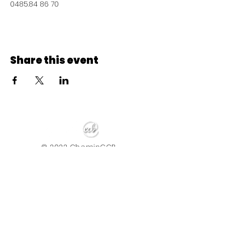
0485.84 86 70
Share this event
© 2022 CheminCCB.
Recevez notre lettre de 
nouvelles !
E-mail
*