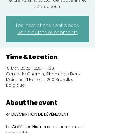
entre voisins, autour de souvenirs et
de douceurs.
Les inscriptions sont closes
Voir d'autres événements
Time & Location
19 May 2026, 10:30 – 11:30
Centre le Chemin, Chem. des Deux
Maisons 71 Boite 2, 1200 Bruxelles,
Belgique
About the event
🌿 
DESCRIPTION DE L’ÉVÉNEMENT
Le 
Café des Histoires
 est un moment 