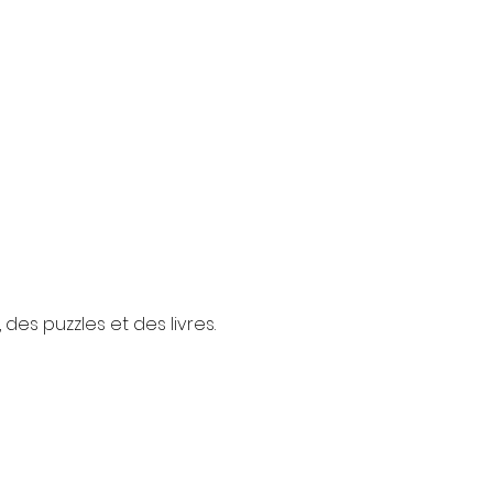
des puzzles et des livres.
à votre disposition. (PAF