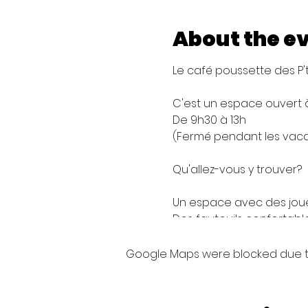
About the e
Le café poussette des P't
C'est un espace ouvert à
De 9h30 à 13h
(Fermé pendant les vac
Qu'allez-vous y trouver?
Un espace avec des jouets
Des fauteuils confortabl
Un machine senseo, une bo
suggérée de 2€)
Google Maps were blocked due to 
C'est comme à la maison,