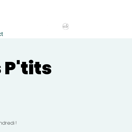
ct
P'tits
ndredi !