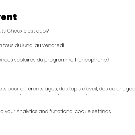
vent
its Choux c'est quoi?
 tous du lundi au vendredi
ances scolaires du programme francophone)
 pour différents âges, des tapis d'éveil, des coloriages, 
es pour discuter pendant que les enfants jouent.
uilloire, des petits snacks et des boissons fraîches sont 
your Analytics and functional cookie settings.
 mais sans le désordre chez vous !