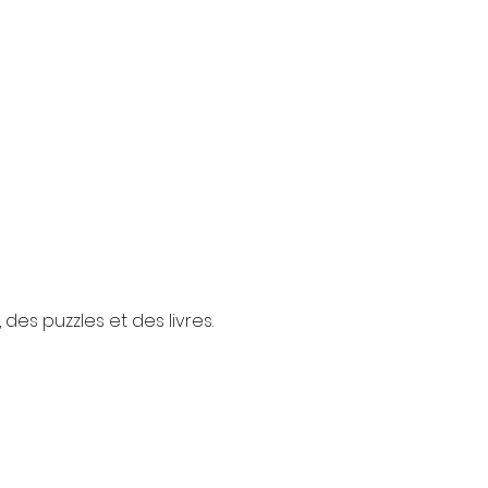
des puzzles et des livres.
à votre disposition. (PAF