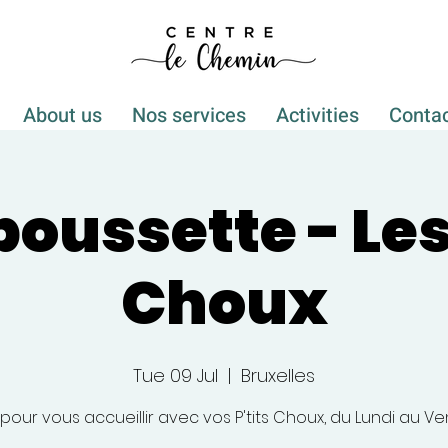
About us
Nos services
Activities
Conta
poussette - Les 
Choux
Tue 09 Jul
  |  
Bruxelles
 pour vous accueillir avec vos P'tits Choux, du Lundi au Ve