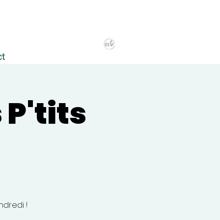
ct
P'tits
ndredi !