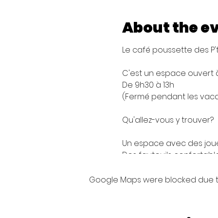
About the e
Le café poussette des P't
C'est un espace ouvert à
De 9h30 à 13h
(Fermé pendant les vac
Qu'allez-vous y trouver?
Un espace avec des jouets
Des fauteuils confortabl
Un machine senseo, une bo
suggérée de 2€)
Google Maps were blocked due to 
C'est comme à la maison,