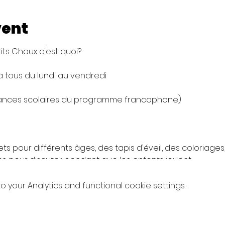
vent
its Choux c'est quoi?
 tous du lundi au vendredi
ances scolaires du programme francophone)
 pour différents âges, des tapis d'éveil, des coloriages, 
es pour discuter pendant que les enfants jouent.
uilloire, des petits snacks et des boissons fraîches sont 
your Analytics and functional cookie settings.
 mais sans le désordre chez vous !