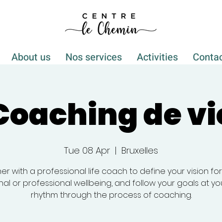
About us
Nos services
Activities
Conta
Coaching de vi
Tue 08 Apr
  |  
Bruxelles
er with a professional life coach to define your vision fo
al or professional wellbeing, and follow your goals at y
rhythm through the process of coaching.