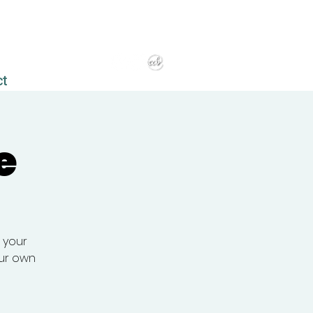
ct
e
r your
our own