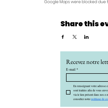
Google Maps were blocked due to 
Share this e
Recevez notre lett
E-mail
*
En renseignant votre adresse e
sont traitées afin de vous env
via le lien présent dans nos e-
consultez notre 
politique de co