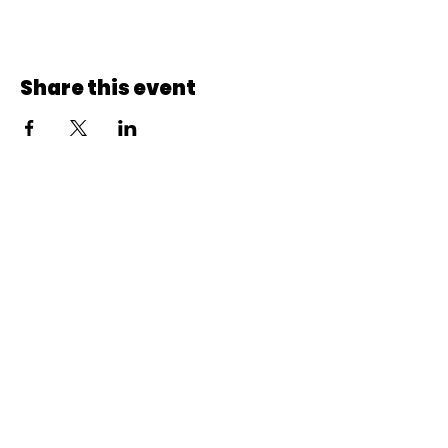
Share this event
© 2022 CheminCCB.
Recevez notre lettre de 
nouvelles !
E-mail
*