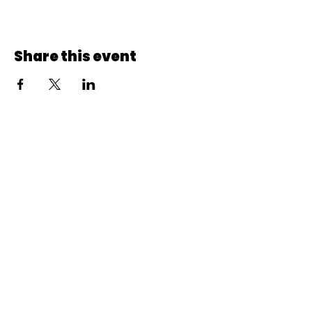
Share this event
© 2022 CheminCCB.
Recevez notre lettre de 
nouvelles !
E-mail
*