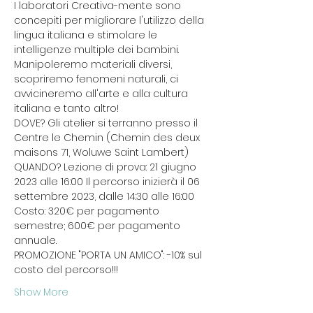
I laboratori Creativa-mente sono 
concepiti per migliorare l'utilizzo della 
lingua italiana e stimolare le 
intelligenze multiple dei bambini. 
Manipoleremo materiali diversi, 
scopriremo fenomeni naturali, ci 
avvicineremo all'arte e alla cultura 
italiana e tanto altro! 
DOVE? Gli atelier si terranno presso il 
Centre le Chemin (Chemin des deux 
maisons 71, Woluwe Saint Lambert) 
QUANDO? Lezione di prova: 21 giugno 
2023 alle 16:00 Il percorso inizierà il 06 
settembre 2023, dalle 14:30 alle 16:00 
Costo: 320€ per pagamento 
semestre; 600€ per pagamento 
annuale. 
PROMOZIONE "PORTA UN AMICO": -10% sul 
costo del percorso!!! 
Show More