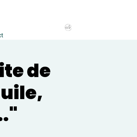
ct
ite de
uile,
.."