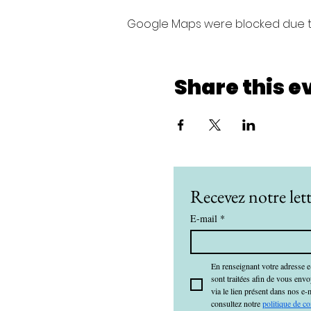
Google Maps were blocked due to 
Share this e
Recevez notre lett
E-mail
*
En renseignant votre adresse e
sont traitées afin de vous env
via le lien présent dans nos e-
consultez notre 
politique de co