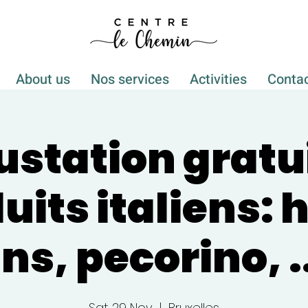
About us
Nos services
Activities
Conta
station gratu
uits italiens: h
ns, pecorino, .
Sat 29 Nov
  |  
Bruxelles