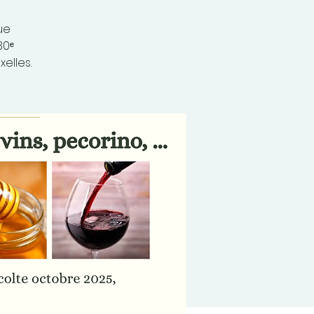
ue
30ᵉ
elles.