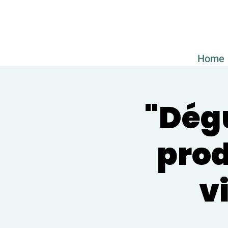
Home
"Dégu
prod
vi