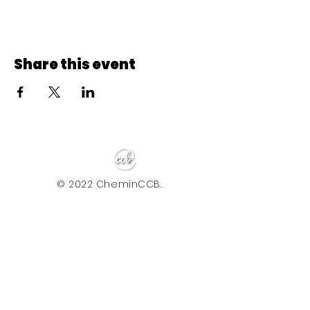
Share this event
© 2022 CheminCCB.
Recevez notre lettre de 
nouvelles !
E-mail
*