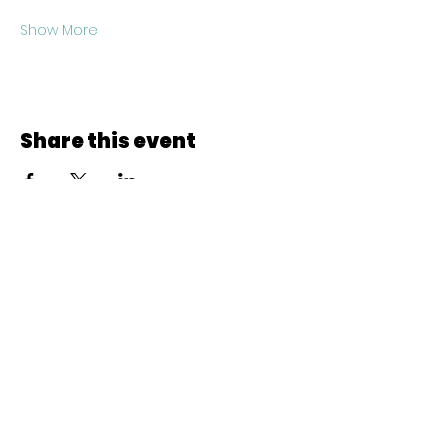
Show More
Share this event
© 2022 CheminCCB.
Recevez notre lettre de 
nouvelles !
E-mail
*