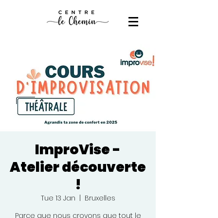
ImproVise -
Atelier découverte
!
Tue 13 Jan
  |  
Bruxelles
Parce que nous croyons que tout le