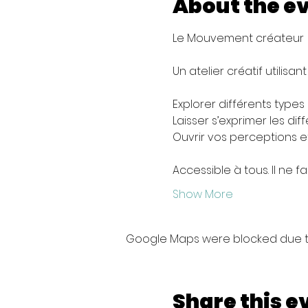
About the e
Le Mouvement créateur
Un atelier créatif utilisan
Explorer différents type
Laisser s’exprimer les dif
Ouvrir vos perceptions et
Accessible à tous. Il ne f
Show More
Google Maps were blocked due to 
Share this e