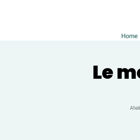
Home
Le m
Atel