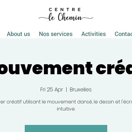
About us
Nos services
Activities
Conta
ouvement cré
Fri 25 Apr
  |  
Bruxelles
ier créatif utilisant le mouvement dansé, le dessin et l'écr
intuitive.