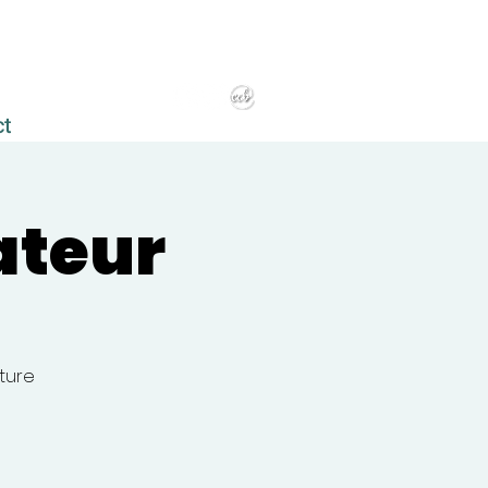
ct
ateur
iture