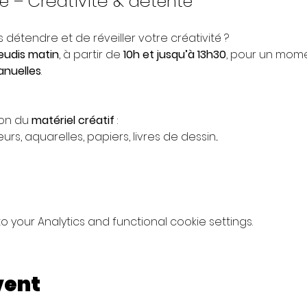
ue – Créativité & détente 
 détendre et de réveiller votre créativité ?
jeudis matin
, à partir de 
10h et jusqu’à 13h30
, pour un mome
anuelles
.
on du 
matériel créatif
 : 
rs, aquarelles, papiers, livres de dessin...
your Analytics and functional cookie settings.
vent