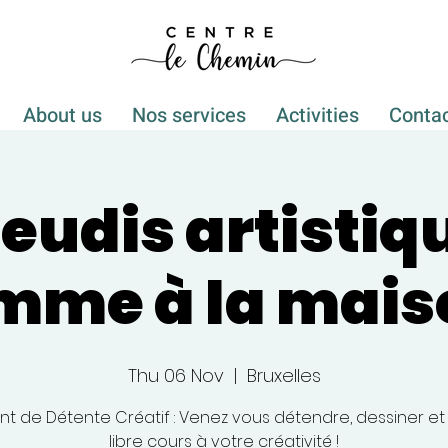
About us
Nos services
Activities
Conta
jeudis artistiq
me à la mais
Thu 06 Nov
  |  
Bruxelles
 de Détente Créatif : Venez vous détendre, dessiner et 
libre cours à votre créativité !