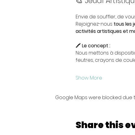
🎨 Jeudi Artistiq
Envie de souffler, de vous
Rejoignez-nous 
tous les 
activités artistiques et m
🖍️ 
Le concept :
Nous mettons à dispositi
feutres, crayons de couleu
Show More
Google Maps were blocked due to 
Share this e