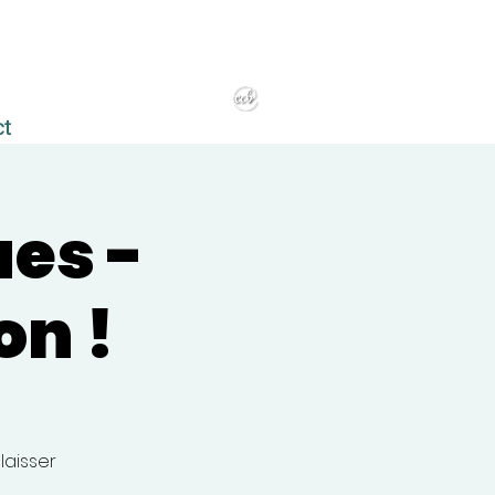
ct
ues -
on !
laisser