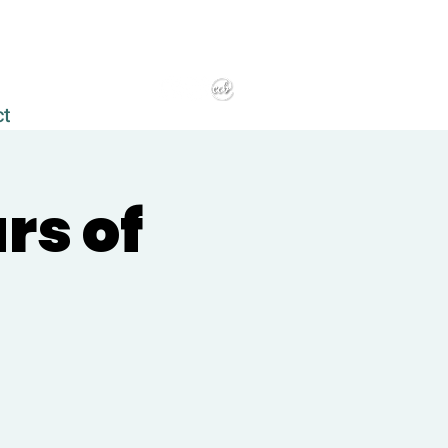
ct
rs of