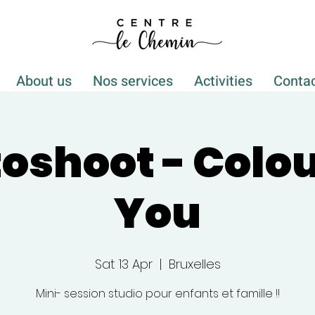
About us
Nos services
Activities
Conta
oshoot - Colou
You
Sat 13 Apr
  |  
Bruxelles
Mini- session studio pour enfants et famille !!