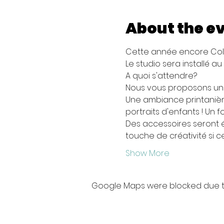
About the e
Cette année encore Colo
Le studio sera installé 
A quoi s'attendre? 
Nous vous proposons une 
Une ambiance printanière
portraits d'enfants ! Un f
Des accessoires seront ég
touche de créativité si 
Show More
Google Maps were blocked due to 