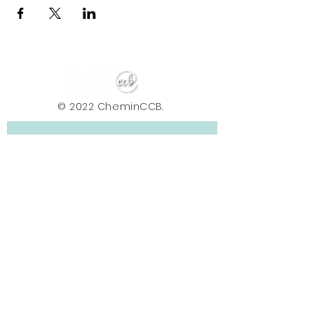
© 2022 CheminCCB.
Recevez notre lettre de 
nouvelles !
E-mail
*
Abonnement
En renseignant votre adresse e-mail, vous 
acceptez de recevoir la newsletter du Centre le 
Chemin. Vos données sont traitées afin de 
vous envoyer nos actualités, conseils et offres. 