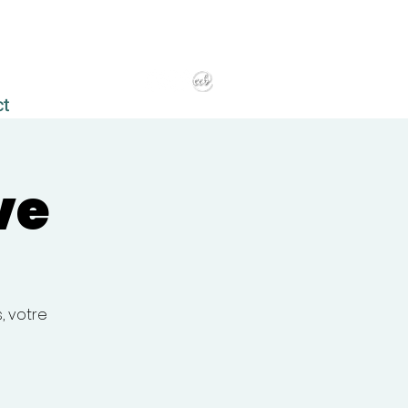
ct
ve
, votre