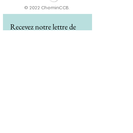
© 2022 CheminCCB.
Recevez notre lettre de 
nouvelles !
E-mail
*
Abonnement
En renseignant votre adresse e-mail, vous 
acceptez de recevoir la newsletter du Centre le 
Chemin. Vos données sont traitées afin de 
vous envoyer nos actualités, conseils et offres. 
Vous pouvez vous désabonner à tout moment 
via le lien présent dans nos e-mails. Pour plus 
d'informations sur le traitement de vos 
données et vos droits, consultez notre 
politique de confidentialité.
*