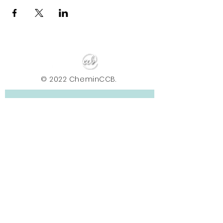
© 2022 CheminCCB.
Recevez notre lettre de 
nouvelles !
E-mail
*
Abonnement
En renseignant votre adresse e-mail, vous 
acceptez de recevoir la newsletter du Centre le 
Chemin. Vos données sont traitées afin de 