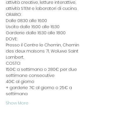
attività creative, letture interattive, 
attività STEM e laboratori di cucina.
ORARIO: 

Dalle 08:30 alle 16:00

Uscita dalle 16:00 alle 16:30

Garderie dalle 16:30 alle 18:00
DOVE:

Presso il Centre le Chemin, Chemin 
des deux maisons 71, Woluwe Saint 
Lambert.
COSTO:

150€ a settimana o 280€ per due 
settimane consecutive

40€ al giorno

+ garderie 7€ al giorno o 25€ a 
settimana
Show More