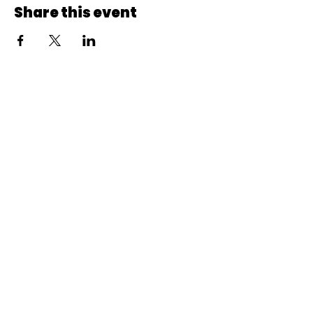
Share this event
© 2022 CheminCCB.
Recevez notre lettre de 
nouvelles !
E-mail
*
Abonnement
En renseignant votre adresse e-mail, vous 
acceptez de recevoir la newsletter du Centre le 