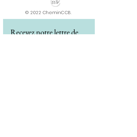
© 2022 CheminCCB.
Recevez notre lettre de 
nouvelles !
E-mail
*
Abonnement
En renseignant votre adresse e-mail, vous 
acceptez de recevoir la newsletter du Centre le 
Chemin. Vos données sont traitées afin de 
vous envoyer nos actualités, conseils et offres. 
Vous pouvez vous désabonner à tout moment 
via le lien présent dans nos e-mails. Pour plus 
d'informations sur le traitement de vos 
données et vos droits, consultez notre 
politique de confidentialité.
*