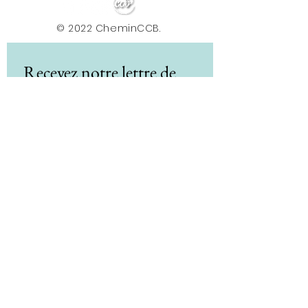
© 2022 CheminCCB.
Recevez notre lettre de 
nouvelles !
E-mail
*
Abonnement
En renseignant votre adresse e-mail, vous 
acceptez de recevoir la newsletter du Centre le 
Chemin. Vos données sont traitées afin de 
vous envoyer nos actualités, conseils et offres. 
Vous pouvez vous désabonner à tout moment 
via le lien présent dans nos e-mails. Pour plus 
d'informations sur le traitement de vos 
données et vos droits, consultez notre 
politique de confidentialité.
*