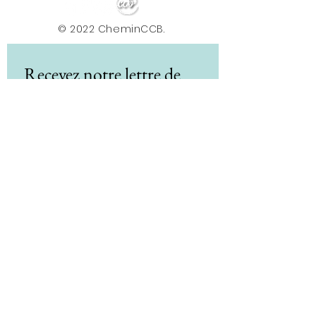
© 2022 CheminCCB.
Recevez notre lettre de 
nouvelles !
E-mail
*
Abonnement
En renseignant votre adresse e-mail, vous 
acceptez de recevoir la newsletter du Centre le 
Chemin. Vos données sont traitées afin de 
vous envoyer nos actualités, conseils et offres. 
Vous pouvez vous désabonner à tout moment 
via le lien présent dans nos e-mails. Pour plus 
d'informations sur le traitement de vos 
données et vos droits, consultez notre 
politique de confidentialité.
*