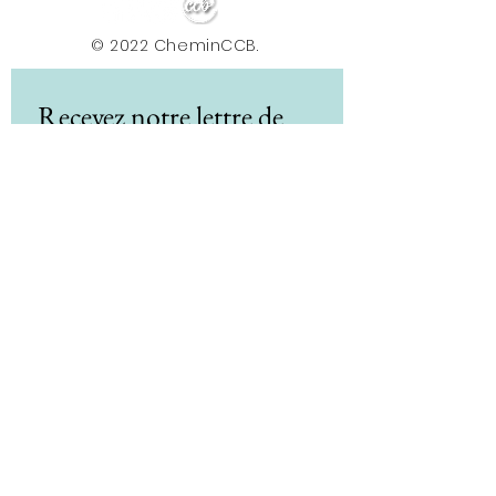
© 2022 CheminCCB.
Recevez notre lettre de 
nouvelles !
E-mail
*
Abonnement
En renseignant votre adresse e-mail, vous 
acceptez de recevoir la newsletter du Centre le 
Chemin. Vos données sont traitées afin de 
vous envoyer nos actualités, conseils et offres. 
Vous pouvez vous désabonner à tout moment 
via le lien présent dans nos e-mails. Pour plus 
d'informations sur le traitement de vos 
données et vos droits, consultez notre 
politique de confidentialité.
*