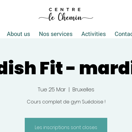
About us
Nos services
Activities
Conta
ish Fit - mardi
Tue 25 Mar
  |  
Bruxelles
Cours complet de gym Suédoise !
Les inscriptions sont closes