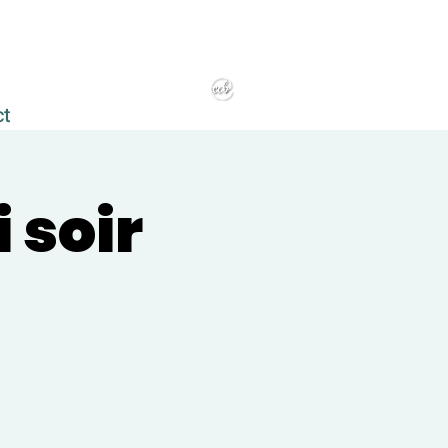
ct
 soir