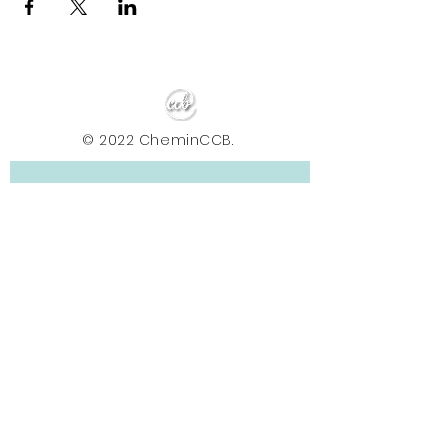
© 2022 CheminCCB.
Recevez notre lettre de 
nouvelles !
E-mail
*
Abonnement
En renseignant votre adresse e-mail, vous 
acceptez de recevoir la newsletter du Centre le 
Chemin. Vos données sont traitées afin de 
vous envoyer nos actualités, conseils et offres. 
Vous pouvez vous désabonner à tout moment 