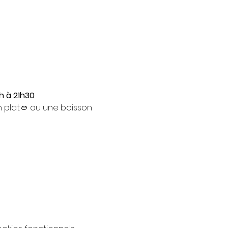
h à 21h30
. 
 plat🥙 ou une boisson 