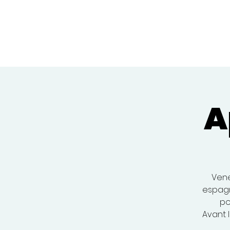
A
Vene
espagno
po
Avant 