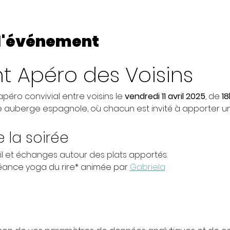
 l'événement
 Apéro des Voisins
éro convivial entre voisins le 
vendredi 11 avril 2025
, de 
18
auberge espagnole, où chacun est invité à apporter un
la soirée
il et échanges autour des plats apportés.
séance yoga du rire* animée par 
Gabriela