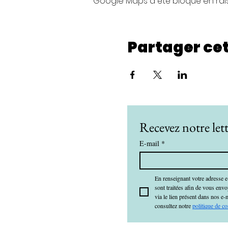
Google Maps a été bloqué en rai
Partager ce
Recevez notre lett
E-mail
*
En renseignant votre adresse e
sont traitées afin de vous env
via le lien présent dans nos e-
consultez notre 
politique de co