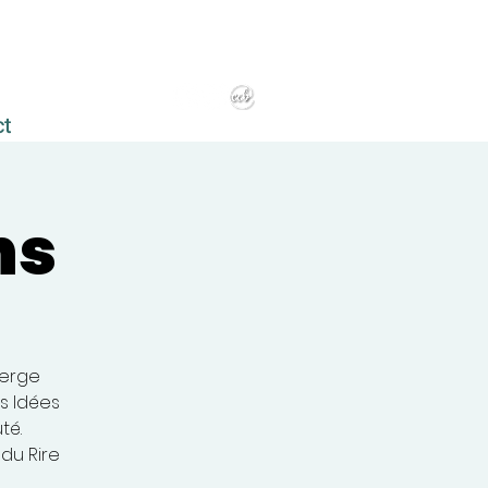
ct
ns
berge
es Idées
té.
du Rire