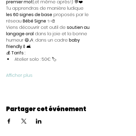
premier mot
(et même après !) 💬❤️
Tu apprendras de manière ludique 
les 60 signes de base
 proposés par le 
réseau 
Bébé Signe
 ✨🎨
Viens découvrir cet outil de 
soutien au 
langage oral
 dans la joie et la bonne 
humeur 😄🎶, dans un cadre 
baby 
friendly
🍼🛋️
💰 
Tarifs :
Atelier solo : 50€ 🏷️
Afficher plus
Partager cet événement