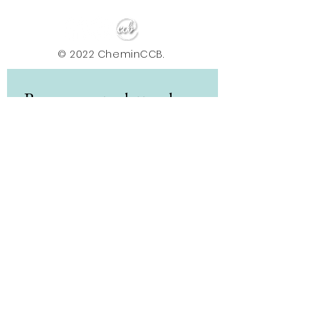
© 2022 CheminCCB.
Recevez notre lettre de 
nouvelles !
E-mail
*
Abonnement
En renseignant votre adresse e-mail, vous 
acceptez de recevoir la newsletter du Centre le 
Chemin. Vos données sont traitées afin de 
vous envoyer nos actualités, conseils et offres. 
Vous pouvez vous désabonner à tout moment 
via le lien présent dans nos e-mails. Pour plus 
d'informations sur le traitement de vos 
données et vos droits, consultez notre 