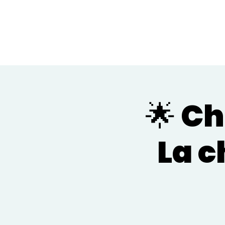
🌟 C
La c