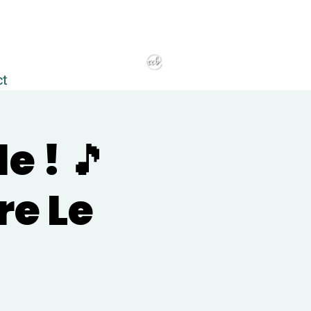
ct
 ! 🎵
re Le