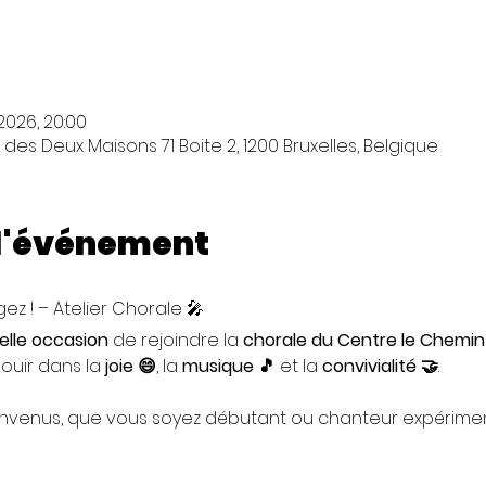
. 2026, 20:00
es Deux Maisons 71 Boite 2, 1200 Bruxelles, Belgique
 l'événement
ez ! – Atelier Chorale 🎤
elle occasion
 de rejoindre la 
chorale du Centre le Chemin
nouir dans la 
joie 😄
, la 
musique 🎵
 et la 
convivialité 🤝
. 
ienvenus, que vous soyez débutant ou chanteur expérimen