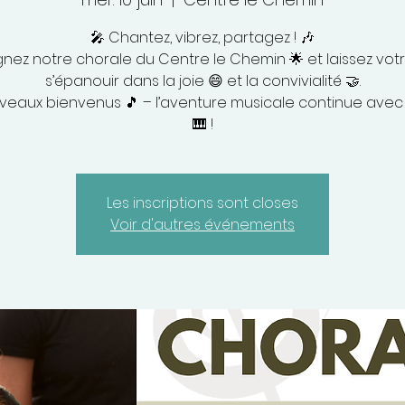
🎤 Chantez, vibrez, partagez ! 🎶
gnez notre chorale du Centre le Chemin 🌟 et laissez votr
s’épanouir dans la joie 😄 et la convivialité 🤝.
iveaux bienvenus 🎵 – l’aventure musicale continue avec 
🎹 !
Les inscriptions sont closes
Voir d'autres événements