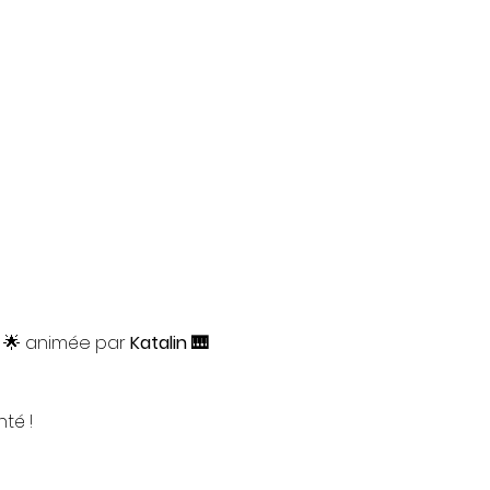
 🌟 animée par 
Katalin 🎹
té !