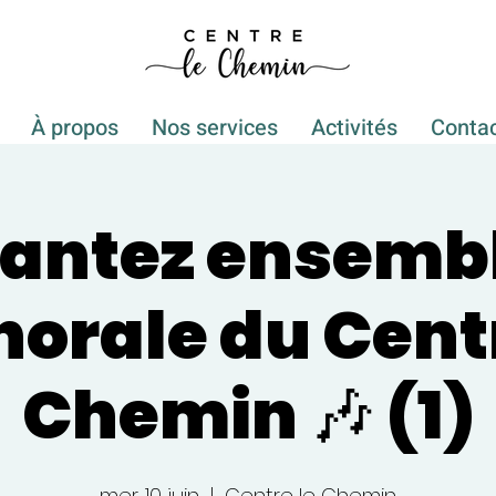
À propos
Nos services
Activités
Conta
hantez ensemble
horale du Cent
Chemin 🎶 (1)
mer. 10 juin
  |  
Centre le Chemin