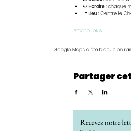
⏰ 
Horaire :
 chaque m
📍 
Lieu :
 Centre le C
Afficher plus
Google Maps a été bloqué en rai
Partager ce
Recevez notre lett