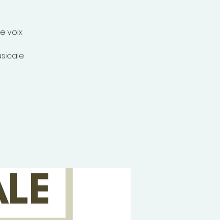
e voix
usicale