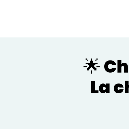
🌟 C
La c