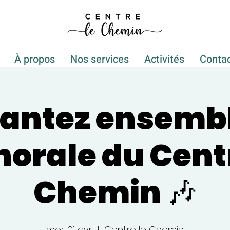
À propos
Nos services
Activités
Conta
hantez ensemble
horale du Cent
Chemin 🎶
mer. 01 avr.
  |  
Centre le Chemin