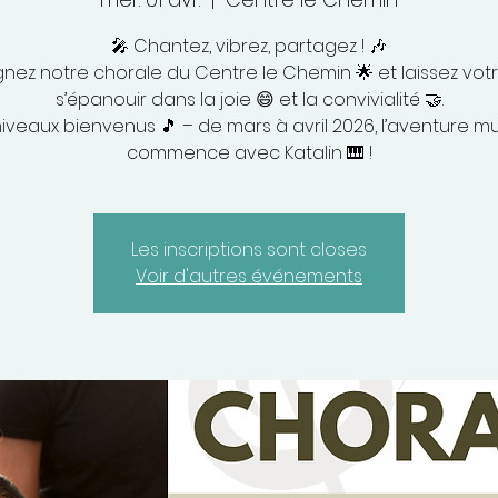
🎤 Chantez, vibrez, partagez ! 🎶
gnez notre chorale du Centre le Chemin 🌟 et laissez votr
s’épanouir dans la joie 😄 et la convivialité 🤝.
iveaux bienvenus 🎵 – de mars à avril 2026, l’aventure m
commence avec Katalin 🎹 !
Les inscriptions sont closes
Voir d'autres événements