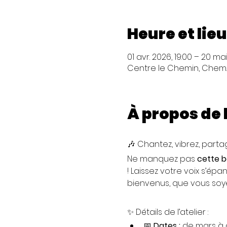
Heure et lieu
01 avr. 2026, 19:00 – 20 ma
Centre le Chemin, Chem. d
À propos de
🎶 Chantez, vibrez, partag
Ne manquez pas 
cette b
! Laissez votre voix s’épa
bienvenus, que vous soy
✨ Détails de l’atelier :
📅 
Dates :
 de mars à 