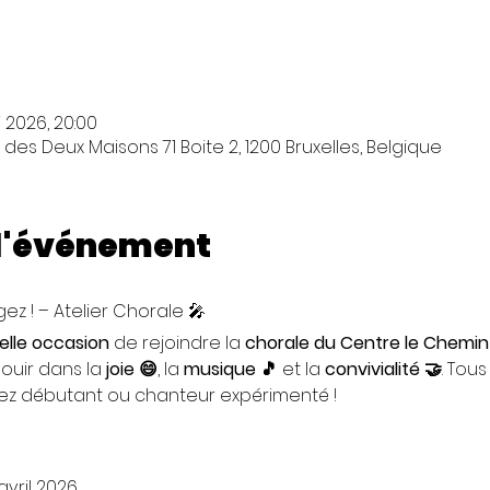
i 2026, 20:00
es Deux Maisons 71 Boite 2, 1200 Bruxelles, Belgique
 l'événement
ez ! – Atelier Chorale 🎤
elle occasion
 de rejoindre la 
chorale du Centre le Chemin
nouir dans la 
joie 😄
, la 
musique 🎵
 et la 
convivialité 🤝
. Tous
ez débutant ou chanteur expérimenté !
avril 2026