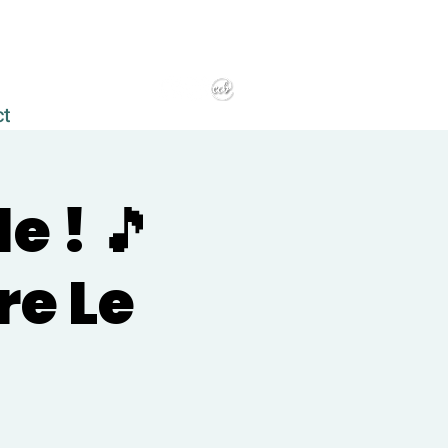
ct
 ! 🎵
re Le