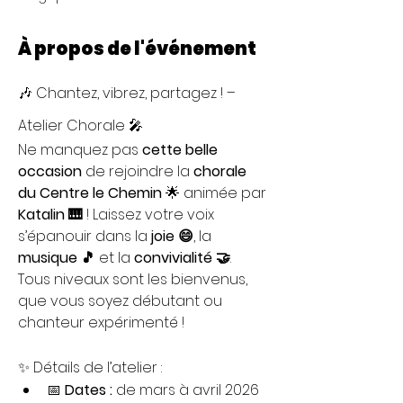
À propos de l'événement
🎶 Chantez, vibrez, partagez ! – 
Atelier Chorale 🎤
Ne manquez pas 
cette belle 
occasion
 de rejoindre la 
chorale 
du Centre le Chemin
 🌟 animée par 
Katalin 🎹
 ! Laissez votre voix 
s’épanouir dans la 
joie 😄
, la 
musique 🎵
 et la 
convivialité 🤝
. 
Tous niveaux sont les bienvenus, 
que vous soyez débutant ou 
chanteur expérimenté !
✨ Détails de l’atelier :
📅 
Dates :
 de mars à avril 2026