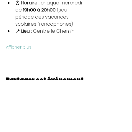
⏰ 
Horaire :
 chaque mercredi 
de 
19h00 à 20h00 
(sauf 
période des vacances 
scolaires francophones)
📍 
Lieu :
 Centre le Chemin
Afficher plus
Partager cet événement
© 2022 CheminCCB.