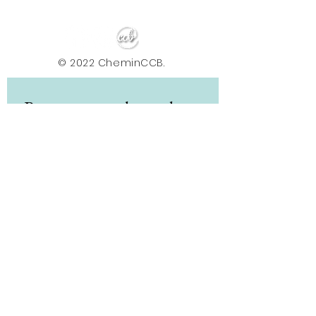
© 2022 CheminCCB.
Recevez notre lettre de 
nouvelles !
E-mail
*
Abonnement
En renseignant votre adresse e-mail, vous 
acceptez de recevoir la newsletter du Centre le 
Chemin. Vos données sont traitées afin de 
vous envoyer nos actualités, conseils et offres. 
Vous pouvez vous désabonner à tout moment 
via le lien présent dans nos e-mails. Pour plus 
d'informations sur le traitement de vos 