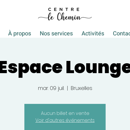
À propos
Nos services
Activités
Conta
Espace Loung
mar. 09 juil.
  |  
Bruxelles
Aucun billet en vente
Voir d'autres événements