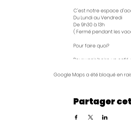
C'est notre espace d'acc
Du Lundi au Vendredi
De 9h30 à 13h
( Fermé pendant les va
Pour faire quoi?
Pour venir boire un café, u
Les boissons chaudes et 
Google Maps a été bloqué en rai
aider à couvrir les frais
Accès wifi illimité.
Partager ce
Il est également possible,
calme si vous avez besoi
La disponibilité des sal
pas vous confirmer la dis
Il n'est pas permis de p