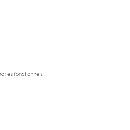
de 2€ est suggérée pour
kies fonctionnels.
er dans une salle plus
utaire. Nous ne pouvons
reau.
 faire une demande de