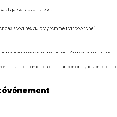
ueil qui est ouvert à tous
cances scoalires du programme francophone)
n thé, papoter, lire ou travailler ! C'est vous qui voyez : )
petits snacks sont disponibles en self service. Une PAF 
son de vos paramètres de données analytiques et de coo
 de fonctionnement.
t événement
 dans la limite de disponibilité des salles, de vous install
n de passer un appel ou un vidéo call.
les dépend des activités en cours dans le centre communa
ponibilité sauf si vous choisissez de louer notre espace bu
rendre de rendez-vous pour une activité rémunérée sans