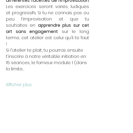
différentes facettes de l’improvisation
. 
Les exercices seront variés, ludiques 
et progressifs. Si tu ne connais pas ou 
peu l'improvisation et que tu 
souhaites en 
apprendre plus sur cet 
art sans engagement
 sur le long 
terme, cet atelier est celui qu'il te faut 
! 
Si l'atelier te plait, tu pourras ensuite 
t'inscrire à notre véritable initiation en 
15 séances, le fameux module 1 (dans 
la limite…
Afficher plus
Partager cet événement