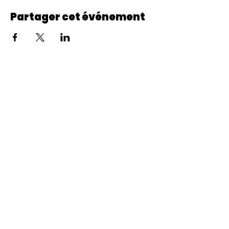
Partager cet événement
© 2022 CheminCCB.
Recevez notre lettre de 
nouvelles !
E-mail
*
Abonnement
En renseignant votre adresse e-mail, vous 