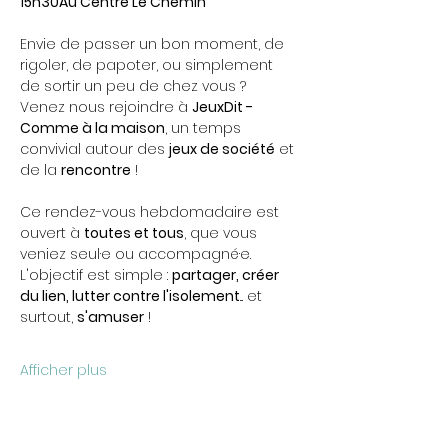
15h30Au Centre Le Chemin
Envie de passer un bon moment, de 
rigoler, de papoter, ou simplement 
de sortir un peu de chez vous ? 
Venez nous rejoindre à 
JeuxDit - 
Comme à la maison
, un temps 
convivial autour des 
jeux de société
 et 
de la 
rencontre
 !
Ce rendez-vous hebdomadaire est 
ouvert à 
toutes et tous
, que vous 
veniez seul·e ou accompagné·e. 
L'objectif est simple : 
partager, créer 
du lien, lutter contre l'isolement
... et 
surtout, 
s'amuser
 !
Afficher plus