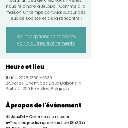
sortir un peu de chez vous ? Venez
nous rejoindre à JeuxDit - Comme à la
maison, un temps convivial autour des
jeux de société et de la rencontre !
Les inscriptions sont closes
Voir d'autres événements
Heure et lieu
11 déc. 2025, 13:30 – 15:30
Bruxelles, Chem. des Deux Maisons 71
Boite 2, 1200 Bruxelles, Belgique
À propos de l'événement
🎲 
JeuxDit - Comme à la maison
🏡
Tous les jeudis après-midi de 13h30 à 