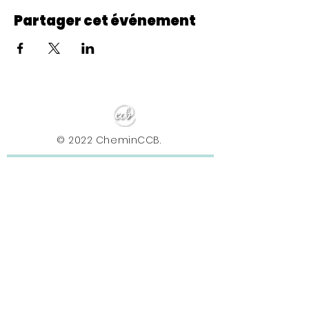
Partager cet événement
© 2022 CheminCCB.
Recevez notre lettre de 
nouvelles !
E-mail
*
Abonnement
En renseignant votre adresse e-mail, vous 