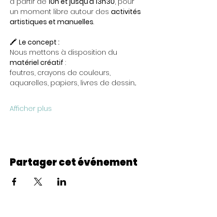
à partir de 
10h et jusqu’à 13h30
, pour 
un moment libre autour des 
activités 
artistiques et manuelles
.
🖍️ 
Le concept :
Nous mettons à disposition du 
matériel créatif
 : 
feutres, crayons de couleurs, 
aquarelles, papiers, livres de dessin...
Afficher plus
Partager cet événement