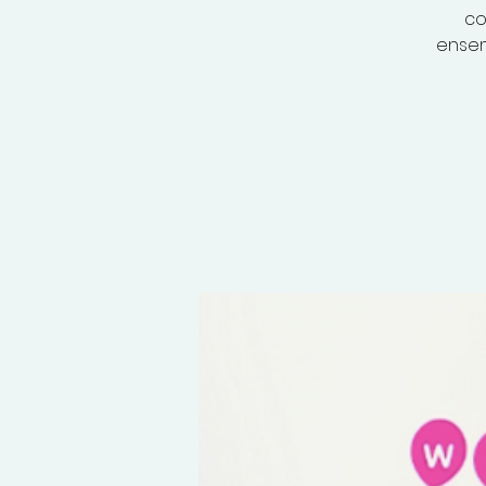
co
ensem