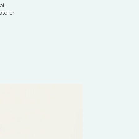
...
telier