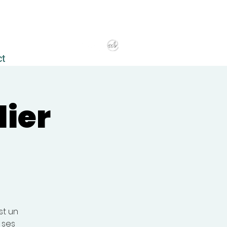
ct
lier
st un
 ses