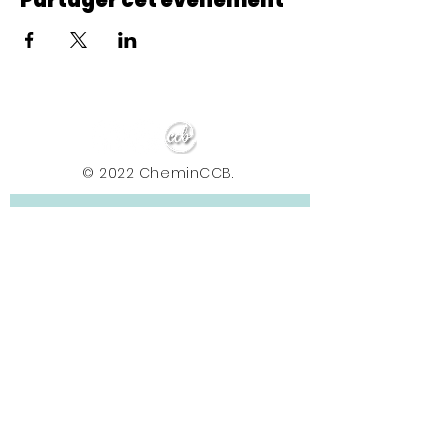
Partager cet événement
© 2022 CheminCCB.
Recevez notre lettre de 
nouvelles !
E-mail
*
Abonnement
En renseignant votre adresse e-mail, vous 
acceptez de recevoir la newsletter du Centre le 
Chemin. Vos données sont traitées afin de 