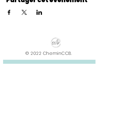
Partager cet événement
© 2022 CheminCCB.
Recevez notre lettre de 
nouvelles !
E-mail
*
Abonnement
En renseignant votre adresse e-mail, vous 
acceptez de recevoir la newsletter du Centre le 
Chemin. Vos données sont traitées afin de 