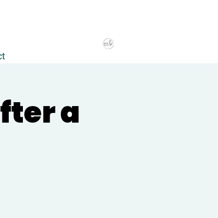
ct
fter a