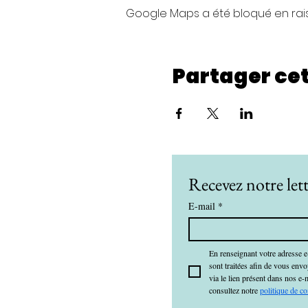
Google Maps a été bloqué en rai
Partager ce
Recevez notre lett
E-mail
*
En renseignant votre adresse e
sont traitées afin de vous env
via le lien présent dans nos e-
consultez notre 
politique de co