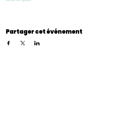
Partager cet événement
© 2022 CheminCCB.
Recevez notre lettre de 
nouvelles !
E-mail
*