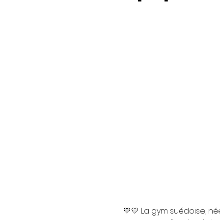
💙💛 La gym suédoise, née