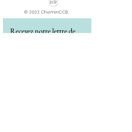
© 2022 CheminCCB.
Recevez notre lettre de 
nouvelles !
E-mail
*
Abonnement
En renseignant votre adresse e-mail, vous 
acceptez de recevoir la newsletter du Centre le 
Chemin. Vos données sont traitées afin de 
vous envoyer nos actualités, conseils et offres. 
Vous pouvez vous désabonner à tout moment 
via le lien présent dans nos e-mails. Pour plus 
d'informations sur le traitement de vos 
données et vos droits, consultez notre 
politique de confidentialité.
*