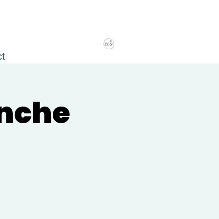
ct
anche