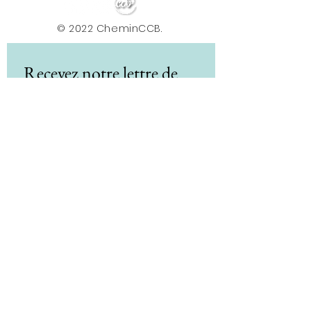
© 2022 CheminCCB.
Recevez notre lettre de 
nouvelles !
E-mail
*
Abonnement
En renseignant votre adresse e-mail, vous 
acceptez de recevoir la newsletter du Centre le 
Chemin. Vos données sont traitées afin de 
vous envoyer nos actualités, conseils et offres. 
Vous pouvez vous désabonner à tout moment 
via le lien présent dans nos e-mails. Pour plus 
d'informations sur le traitement de vos 
données et vos droits, consultez notre 
politique de confidentialité.
*