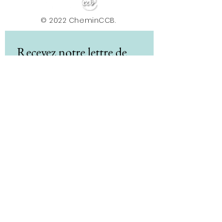
© 2022 CheminCCB.
Recevez notre lettre de 
nouvelles !
E-mail
*
Abonnement
En renseignant votre adresse e-mail, vous 
acceptez de recevoir la newsletter du Centre le 
Chemin. Vos données sont traitées afin de 
vous envoyer nos actualités, conseils et offres. 
Vous pouvez vous désabonner à tout moment 
via le lien présent dans nos e-mails. Pour plus 
d'informations sur le traitement de vos 
données et vos droits, consultez notre 
politique de confidentialité.
*